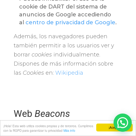
cookie de DART del sistema de
anuncios de Google accediendo
al
centro de privacidad de Google
.
Además, los navegadores pueden
también permitir a los usuarios ver y
borrar
cookies
individualmente.
Dispones de más información sobre
las
Cookies
en:
Wikipedia
Web
Beacons
¡Hola! Esta web utiliza cookies propias y de terceros. Cumplimos
Este sitio puede albergar también
web
¡Acepto!
con la RGPD para garantizar tu privacidad
Más info