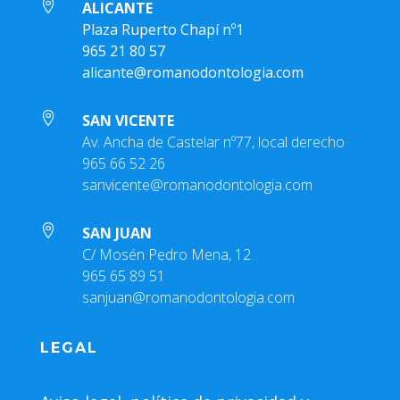

ALICANTE
Plaza Ruperto Chapí nº1
965 21 80 57
alicante@romanodontologia.com

SAN VICENTE
Av. Ancha de Castelar nº77, local derecho
965 66 52 26
sanvicente@romanodontologia.com

SAN JUAN
C/ Mosén Pedro Mena, 12
965 65 89 51
sanjuan@romanodontologia.com
LEGAL