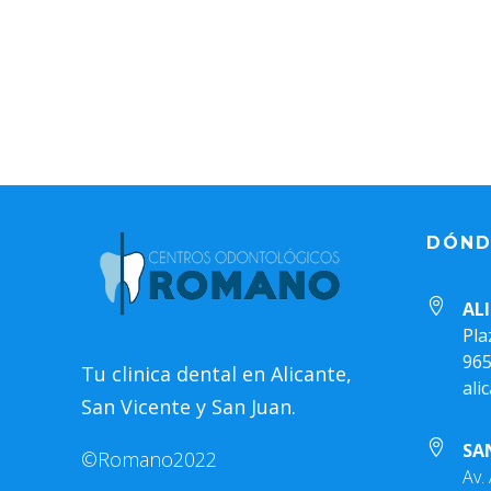
DÓND

AL
Pla
965
Tu clinica dental en Alicante,
al
San Vicente y San Juan.

SA
©Romano2022
Av.