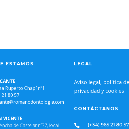
E ESTAMOS
LEGAL
ICANTE
Aviso legal, política d
za Ruperto Chapí nº1
privacidad y cookies
 21 80 57
icante@romanodontologia.com
CONTÁCTANOS
N VICENTE
 Ancha de Castelar nº77, local
(+34) 965 21 80 57
