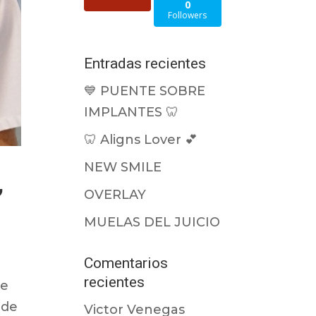
0
Followers
Entradas recientes
💙 PUENTE SOBRE
IMPLANTES 🦷
🦷 Aligns Lover 💕
NEW SMILE
,
OVERLAY
MUELAS DEL JUICIO
Comentarios
recientes
de
 de
Victor Venegas